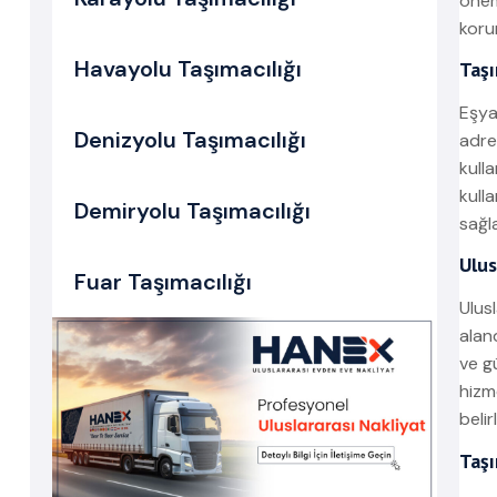
önem
korur
Havayolu Taşımacılığı
Taşı
Eşya
Denizyolu Taşımacılığı
adre
kulla
kull
Demiryolu Taşımacılığı
sağla
Ulus
Fuar Taşımacılığı
Ulus
aland
ve g
hizm
belirl
Taşı