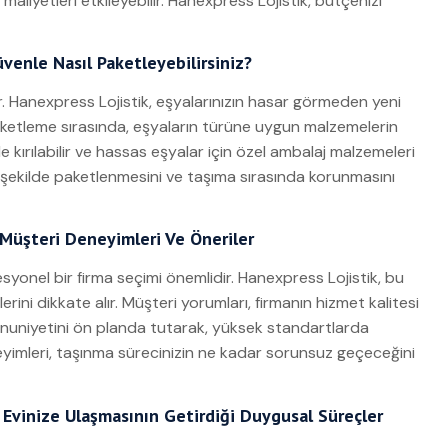
aliyetleri etkileyebilir. Hanexpress Lojistik, bütçenizi
venle Nasıl Paketleyebilirsiniz?
lar. Hanexpress Lojistik, eşyalarınızın hasar görmeden yeni
aketleme sırasında, eşyaların türüne uygun malzemelerin
le kırılabilir ve hassas eşyalar için özel ambalaj malzemeleri
bir şekilde paketlenmesini ve taşıma sırasında korunmasını
: Müşteri Deneyimleri Ve Öneriler
esyonel bir firma seçimi önemlidir. Hanexpress Lojistik, bu
erini dikkate alır. Müşteri yorumları, firmanın hizmet kalitesi
memnuniyetini ön planda tutarak, yüksek standartlarda
eyimleri, taşınma sürecinizin ne kadar sorunsuz geçeceğini
 Evinize Ulaşmasının Getirdiği Duygusal Süreçler