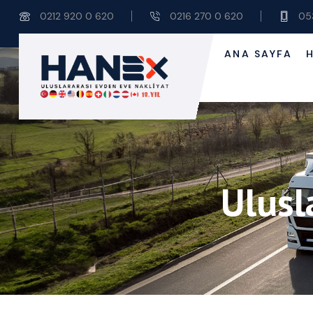
0212 920 0 620
0216 270 0 620
05
ANA SAYFA
Ulusl