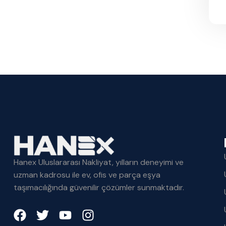
Hanex Uluslararası Nakliyat, yılların deneyimi ve
uzman kadrosu ile ev, ofis ve parça eşya
taşımacılığında güvenilir çözümler sunmaktadır.