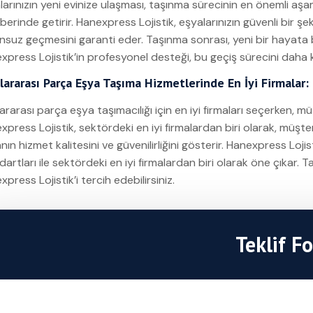
larınızın yeni evinize ulaşması, taşınma sürecinin en önemli aşa
erinde getirir. Hanexpress Lojistik, eşyalarınızın güvenli bir şe
nsuz geçmesini garanti eder. Taşınma sonrası, yeni bir hayata b
xpress Lojistik’in profesyonel desteği, bu geçiş sürecini daha kol
lararası Parça Eşya Taşıma Hizmetlerinde En İyi Firmalar
lararası parça eşya taşımacılığı için en iyi firmaları seçerken, 
xpress Lojistik, sektördeki en iyi firmalardan biri olarak, müşt
nın hizmet kalitesini ve güvenilirliğini gösterir. Hanexpress Loji
dartları ile sektördeki en iyi firmalardan biri olarak öne çıkar.
press Lojistik’i tercih edebilirsiniz.
Teklif F