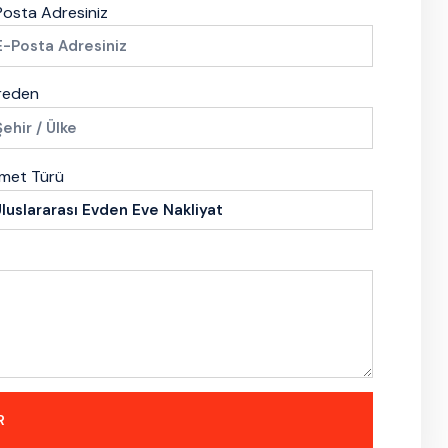
osta Adresiniz
reden
zmet Türü
R