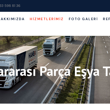
33 598 81 36
HAKKIMIZDA
HIZMETLERIMIZ
FOTO GALERI
RE
ararası Parça Eşya 