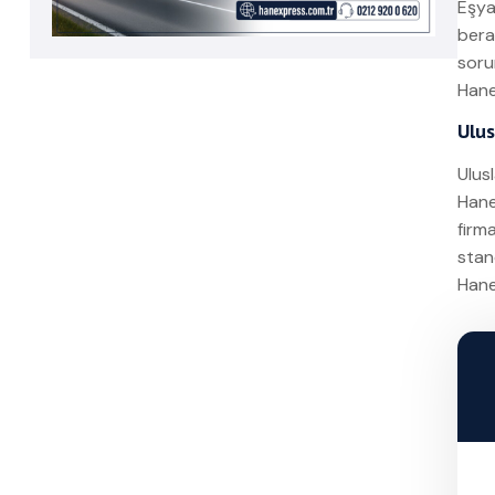
Eşya
berab
soru
Hane
Ulus
Ulus
Hane
firma
stan
Hanex