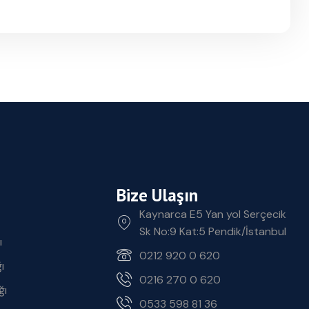
Bize Ulaşın
Kaynarca E5 Yan yol Serçecik
Sk No:9 Kat:5 Pendik/İstanbul
ı
0212 920 0 620
ı
0216 270 0 620
ğı
0533 598 81 36