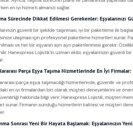
lidir. Ayrıca, taşıma sürecinin planlı ve zamanında yapılması da m
ken en iyi hizmeti almanızı sağlar.
ma Sürecinde Dikkat Edilmesi Gerekenler: Eşyalarınızı Gü
larınızın güvenli bir şekilde taşınması, iyi bir paketleme ile baş
sinize ulaşması için profesyonel paketleme hizmetleri sunar. P
nılması ve her bir eşyanın ayrı ayrı paketlenmesi gerekir. Özellik
anılır. Hanexpress Lojistik’in uzman ekibi, eşyalarınızın güvenli 
r.
lararası Parça Eşya Taşıma Hizmetlerinde En İyi Firmalar
lararası parça eşya taşımacılığı hizmetlerinde, güvenilir ve prof
aki en iyi firmalardan biri olarak müşteri deneyimlerini ve öneril
üvenilirliği hakkında bilgi verir. Hanexpress Lojistik, müşteri 
et sunar. Firmanın sunduğu hizmetlerin kalitesi ve müşteri den
er.
nma Sonrası Yeni Bir Hayata Başlamak: Eşyalarınızın Yeni