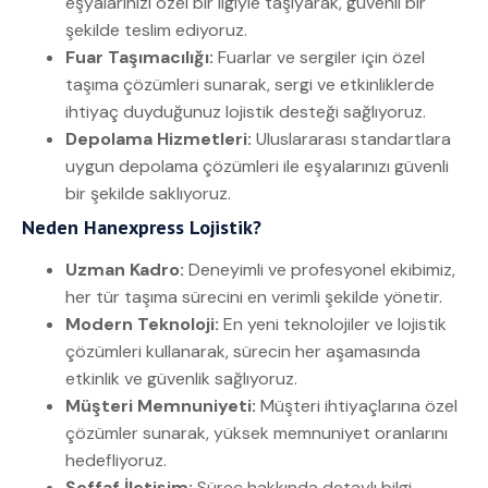
eşyalarınızı özel bir ilgiyle taşıyarak, güvenli bir
şekilde teslim ediyoruz.
Fuar Taşımacılığı:
Fuarlar ve sergiler için özel
taşıma çözümleri sunarak, sergi ve etkinliklerde
ihtiyaç duyduğunuz lojistik desteği sağlıyoruz.
Depolama Hizmetleri:
Uluslararası standartlara
uygun depolama çözümleri ile eşyalarınızı güvenli
bir şekilde saklıyoruz.
Neden Hanexpress Lojistik?
Uzman Kadro:
Deneyimli ve profesyonel ekibimiz,
her tür taşıma sürecini en verimli şekilde yönetir.
Modern Teknoloji:
En yeni teknolojiler ve lojistik
çözümleri kullanarak, sürecin her aşamasında
etkinlik ve güvenlik sağlıyoruz.
Müşteri Memnuniyeti:
Müşteri ihtiyaçlarına özel
çözümler sunarak, yüksek memnuniyet oranlarını
hedefliyoruz.
Şeffaf İletişim:
Süreç hakkında detaylı bilgi