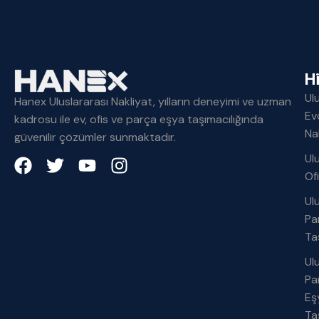
H
Ul
Hanex Uluslararası Nakliyat, yılların deneyimi ve uzman
Ev
kadrosu ile ev, ofis ve parça eşya taşımacılığında
Na
güvenilir çözümler sunmaktadır.
Ul
Of
Ul
Pa
Ta
Ul
Pa
Eş
Ta